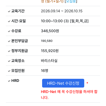
정 (필기+실기)
[
모집중
]
교육기간
2026.09.14 ~ 2026.10.15
시간·요일
10:00~13:00 (3) [월,화,목,금]
수강료
346,500원
본인부담금
190,580
정부지원금
155,920원
교육장소
바리스타실
모집인원
16
명
HRD
HRD-Net 수강신청
*
HRD-Net 에 꼭 수강신청을 하셔야 합
니다.